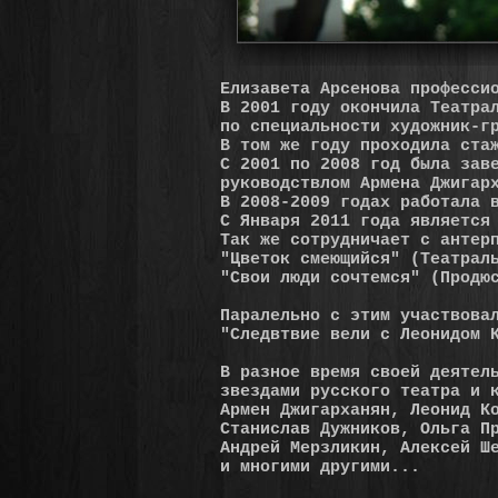
Елизавета Арсенова професси
В 2001 году окончила Театра
по специальности художник-г
В том же году проходила ста
С 2001 по 2008 год была зав
руководствлом Армена Джигар
В 2008-2009 годах работала 
С Января 2011 года является
Так же сотрудничает с антер
"Цветок смеющийся" (Театрал
"Свои люди сочтемся" (Продю
Паралельно с этим участвова
"Следвтвие вели с Леонидом 
В разное время своей деятел
звездами русского театра и 
Армен Джигарханян, Леонид К
Станислав Дужников, Ольга П
Андрей Мерзликин, Алексей Ш
и многими другими...